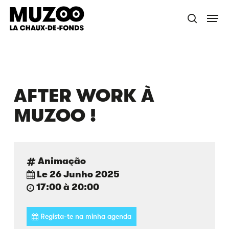
Salta
Menu
para
pesquisa
o
conteúdo
principal
AFTER WORK À
MUZOO !
Animação
Le 26 Junho 2025
17:00 à 20:00
Regista-te na minha agenda