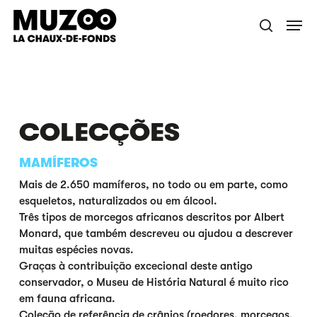
Salta
Menu
para
pesquisa
o
conteúdo
principal
COLECÇÕES
MAMÍFEROS
Mais de 2.650 mamíferos, no todo ou em parte, como
esqueletos, naturalizados ou em álcool.
Três tipos de morcegos africanos descritos por Albert
Monard, que também descreveu ou ajudou a descrever
muitas espécies novas.
Graças à contribuição excecional deste antigo
conservador, o Museu de História Natural é muito rico
em fauna africana.
Coleção de referência de crânios (roedores, morcegos,