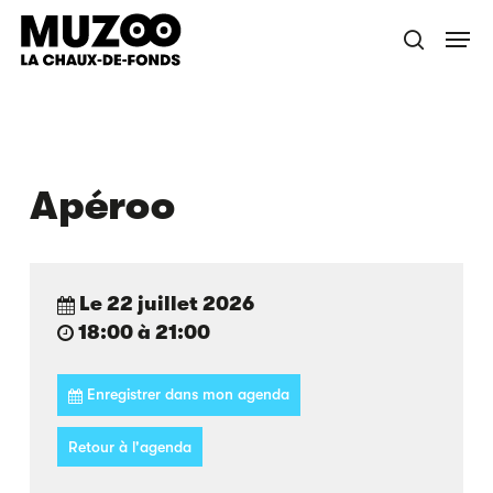
Skip
Menu
to
recherche
main
content
Apéroo
Le 22 juillet 2026
18:00 à 21:00
Enregistrer dans mon agenda
Retour à l'agenda