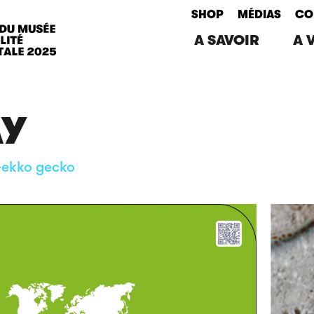
SHOP
MÉDIAS
CO
A SAVOIR
A 
AY
Gekko gecko