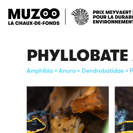
Skip
to
main
content
PHYLLOBATE
Amphibia > Anura > Dendrobatidae > P