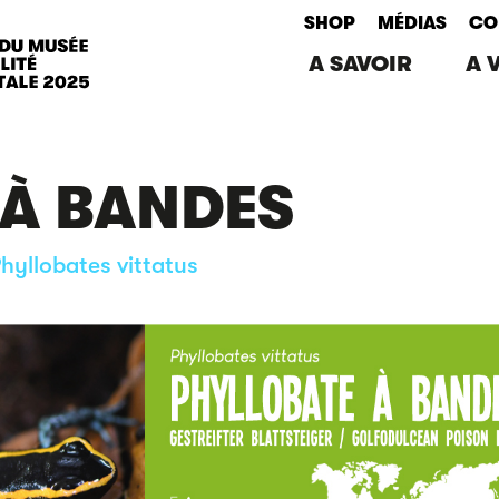
SHOP
MÉDIAS
CO
A SAVOIR
A 
 À BANDES
hyllobates vittatus